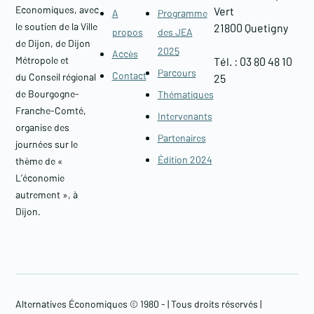
Economiques, avec
Vert
A
Programme
le soutien de la Ville
21800 Quetigny​
propos
des JEA
de Dijon, de Dijon
2025
Accès
Métropole et
Tél. : 03 80 48 10
Parcours
Contact
du Conseil régional
25
de Bourgogne-
Thématiques
Franche-Comté,
Intervenants
organise des
Partenaires
journées sur le
Édition 2024
thème de «
L’économie
autrement », à
Dijon.
Alternatives Économiques © 1980 -
| Tous droits réservés |