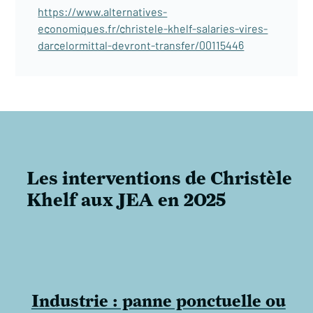
https://www.alternatives-
economiques.fr/christele-khelf-salaries-vires-
darcelormittal-devront-transfer/00115446
Les interventions de Christèle
Khelf aux JEA en 2025
Industrie : panne ponctuelle ou