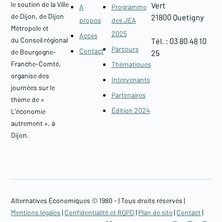
le soutien de la Ville
Vert
A
Programme
de Dijon, de Dijon
21800 Quetigny​
propos
des JEA
Métropole et
2025
Accès
du Conseil régional
Tél. : 03 80 48 10
Parcours
Contact
de Bourgogne-
25
Franche-Comté,
Thématiques
organise des
Intervenants
journées sur le
Partenaires
thème de «
Édition 2024
L’économie
autrement », à
Dijon.
Alternatives Économiques © 1980 -
| Tous droits réservés |
Mentions légales
|
Confidentialité et RGPD
|
Plan de site
|
Contact
|