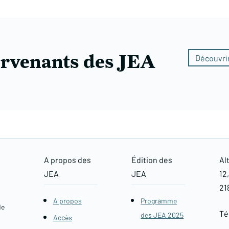
ervenants des JEA
Découvrir
A propos des
Édition des
Al
JEA
JEA
12
21
A propos
Programme
de
Tél
des JEA 2025
Accès