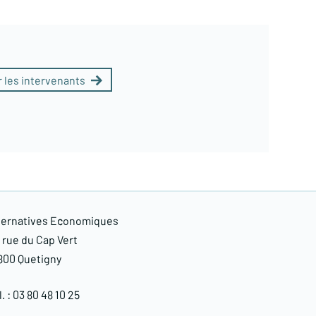
 les intervenants
ternatives Economiques
, rue du Cap Vert
800 Quetigny​
. : 03 80 48 10 25