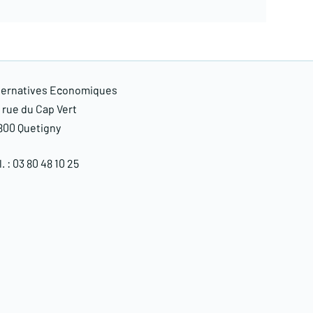
ternatives Economiques
, rue du Cap Vert
800 Quetigny​
. : 03 80 48 10 25