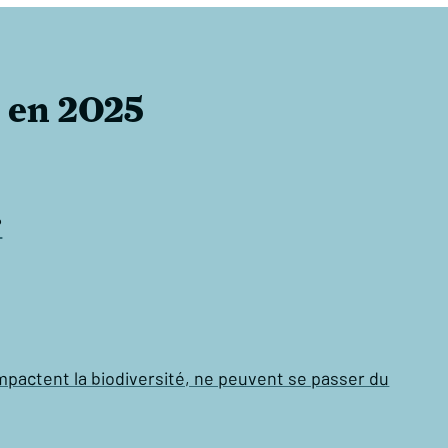
A en 2025
?
impactent la biodiversité, ne peuvent se passer du