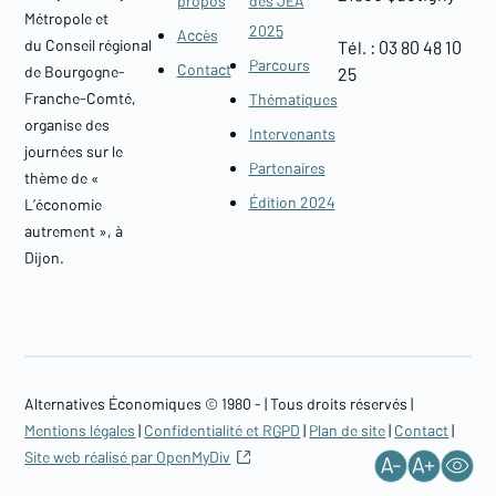
propos
des JEA
Métropole et
2025
Accès
du Conseil régional
Tél. : 03 80 48 10
Parcours
Contact
de Bourgogne-
25
Franche-Comté,
Thématiques
organise des
Intervenants
journées sur le
Partenaires
thème de «
Édition 2024
L’économie
autrement », à
Dijon.
Alternatives Économiques © 1980 -
| Tous droits réservés |
Mentions légales
|
Confidentialité et RGPD
|
Plan de site
|
Contact
|
Site web réalisé par OpenMyDiv