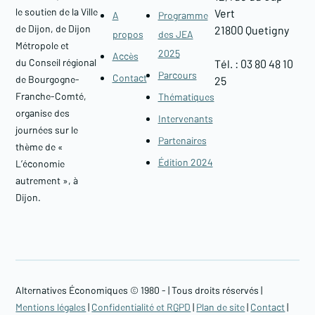
le soutien de la Ville
Vert
A
Programme
de Dijon, de Dijon
21800 Quetigny​
propos
des JEA
Métropole et
2025
Accès
du Conseil régional
Tél. : 03 80 48 10
Parcours
Contact
de Bourgogne-
25
Franche-Comté,
Thématiques
organise des
Intervenants
journées sur le
Partenaires
thème de «
Édition 2024
L’économie
autrement », à
Dijon.
Alternatives Économiques © 1980 -
| Tous droits réservés |
Mentions légales
|
Confidentialité et RGPD
|
Plan de site
|
Contact
|