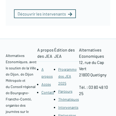
Découvrir les intervenants
A propos
Édition des
Alternatives
Alternatives
des JEA
JEA
Economiques
Economiques, avec
12, rue du Cap
le soutien de la Ville
Vert
A
Programme
de Dijon, de Dijon
21800 Quetigny​
propos
des JEA
Métropole et
2025
Accès
du Conseil régional
Tél. : 03 80 48 10
Parcours
Contact
de Bourgogne-
25
Franche-Comté,
Thématiques
organise des
Intervenants
journées sur le
Partenaires