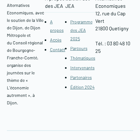
Alternatives
des JEA
JEA
Economiques
Economiques, avec
12, rue du Cap
le soutien de la Ville
Vert
A
Programme
de Dijon, de Dijon
21800 Quetigny​
propos
des JEA
Métropole et
2025
Accès
du Conseil régional
Tél. : 03 80 48 10
Parcours
Contact
de Bourgogne-
25
Franche-Comté,
Thématiques
organise des
Intervenants
journées sur le
Partenaires
thème de «
Édition 2024
L’économie
autrement », à
Dijon.