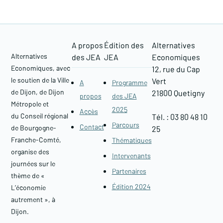
A propos
Édition des
Alternatives
Alternatives
des JEA
JEA
Economiques
Economiques, avec
12, rue du Cap
le soutien de la Ville
Vert
A
Programme
de Dijon, de Dijon
21800 Quetigny​
propos
des JEA
Métropole et
2025
Accès
du Conseil régional
Tél. : 03 80 48 10
Parcours
Contact
de Bourgogne-
25
Franche-Comté,
Thématiques
organise des
Intervenants
journées sur le
Partenaires
thème de «
Édition 2024
L’économie
autrement », à
Dijon.