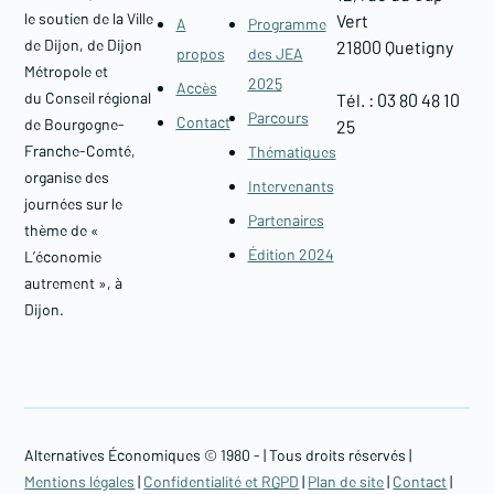
le soutien de la Ville
Vert
A
Programme
de Dijon, de Dijon
21800 Quetigny​
propos
des JEA
Métropole et
2025
Accès
du Conseil régional
Tél. : 03 80 48 10
Parcours
Contact
de Bourgogne-
25
Franche-Comté,
Thématiques
organise des
Intervenants
journées sur le
Partenaires
thème de «
Édition 2024
L’économie
autrement », à
Dijon.
Alternatives Économiques © 1980 -
| Tous droits réservés |
Mentions légales
|
Confidentialité et RGPD
|
Plan de site
|
Contact
|