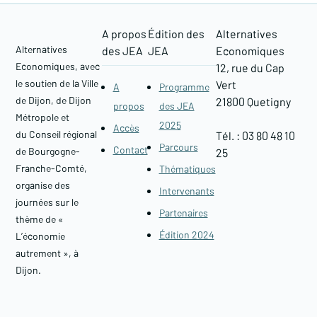
A propos
Édition des
Alternatives
Alternatives
des JEA
JEA
Economiques
Economiques, avec
12, rue du Cap
le soutien de la Ville
Vert
A
Programme
de Dijon, de Dijon
21800 Quetigny​
propos
des JEA
Métropole et
2025
Accès
du Conseil régional
Tél. : 03 80 48 10
Parcours
Contact
de Bourgogne-
25
Franche-Comté,
Thématiques
organise des
Intervenants
journées sur le
Partenaires
thème de «
Édition 2024
L’économie
autrement », à
Dijon.