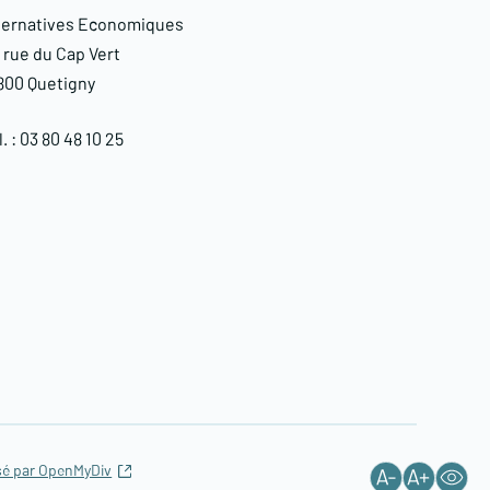
ternatives Economiques
, rue du Cap Vert
800 Quetigny​
. : 03 80 48 10 25
isé par OpenMyDiv