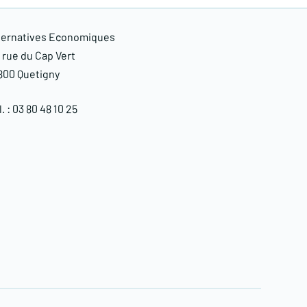
ternatives Economiques
, rue du Cap Vert
800 Quetigny​
. : 03 80 48 10 25