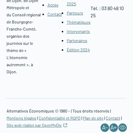
de Dijon, de Dijon
2025
Accès
Métropole et
Tél. : 03 80 48 10
Parcours
Contact
du Conseil régional
25
de Bourgogne-
Thématiques
Franche-Comté,
Intervenants
organise des
Partenaires
journées sur le
Édition 2024
thème de «
L’économie
autrement », à
Dijon.
Alternatives Économiques © 1980 -
| Tous droits réservés |
Mentions légales
|
Confidentialité et RGPD
|
Plan de site
|
Contact
|
Site web réalisé par OpenMyDiv