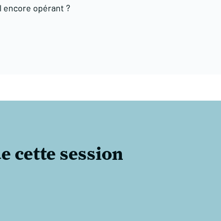
l encore opérant ?
e cette session