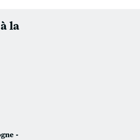
à la
gne -