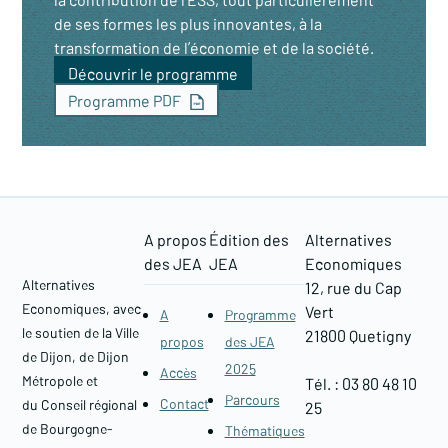
de ses formes les plus innovantes, à la
transformation de l’économie et de la société.
Découvrir le programme
Programme PDF
A propos
Édition des
Alternatives
des JEA
JEA
Economiques
Alternatives
12, rue du Cap
Economiques, avec
Vert
A
Programme
le soutien de la Ville
21800 Quetigny​
propos
des JEA
de Dijon, de Dijon
2025
Accès
Métropole et
Tél. : 03 80 48 10
Parcours
Contact
du Conseil régional
25
de Bourgogne-
Thématiques