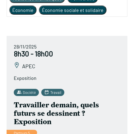
Économie
Économie sociale et solidaire
Energie
Entreprise
Environnement
Inégalités
International
Logement
Politiques publiques
Santé
Société
28/11/2025
8h30 - 18h00
Solidarité
Technologies
Travail
APEC
Exposition
Société
Travail
Travailler demain, quels
futurs se dessinent ?
Exposition
Parcours 5