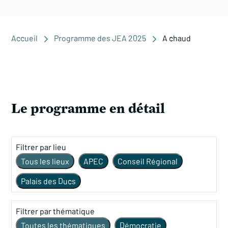
Accueil
Programme des JEA 2025
A chaud
Le programme en détail
Filtrer par lieu
Tous les lieux
APEC
Conseil Régional
Palais des Ducs
Parvis Saint Jean – Théâtre Dijon Bourgogne
Filtrer par thématique
Toutes les thématiques
Démocratie