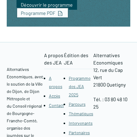
Découvrir le programme
Programme PDF
A propos
Édition des
Alternatives
des JEA
JEA
Economiques
Alternatives
12, rue du Cap
Economiques, avec
Vert
A
Programme
le soutien de la Ville
21800 Quetigny​
propos
des JEA
de Dijon, de Dijon
2025
Accès
Métropole et
Tél. : 03 80 48 10
Parcours
Contact
du Conseil régional
25
de Bourgogne-
Thématiques
Franche-Comté,
Intervenants
organise des
Partenaires
journées sur le